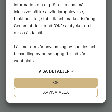
Till Inge Blom
information om dig för olika ändamål,
inklusive: bättre användarupplevelse,
funktionalitet, statistik och marknadsföring.
SENASTE BÖCKER
Genom att klicka på "OK" samtycker du till
dessa ändamål.
Läs mer om vår användning av cookies och
behandling av personuppgifter på vår
webbplats.
VISA
DETALJER
JA
NEJ
OK
JA
NEJ
NÖDVÄNDIG
INSTÄLLNINGAR
AVVISA ALLA
JA
NEJ
JA
NEJ
MARKNADSFÖRING
STATISTIK