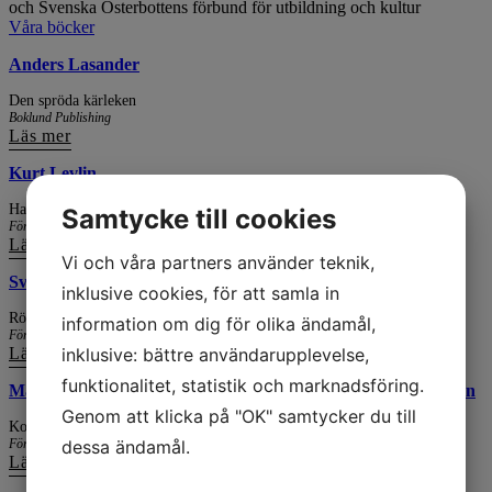
och Svenska Österbottens förbund för utbildning och kultur
Våra böcker
Anders Lasander
Den spröda kärleken
Boklund Publishing
Läs mer
Kurt Levlin
Halwar
Samtycke till cookies
Förlaget Scriptum
Läs mer
Vi och våra partners använder teknik,
Sven-Erik Hansén
inklusive cookies, för att samla in
Röötre å föötre – Minnen från en hembygd
information om dig för olika ändamål,
Förlaget Scriptum
Läs mer
inklusive: bättre användarupplevelse,
funktionalitet, statistik och marknadsföring.
Marketta Luutonen, Anna-Maija Bäckman, Gunnar Bäckman
Genom att klicka på "OK" samtycker du till
Korsnäsinpaita – The Korsnäs Sweater
Förlaget Scriptum
dessa ändamål.
Läs mer