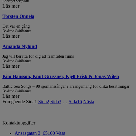
Förlaget Scriptum
Läs mer
Torsten Onnela
Det var en gång
Boklund Publishing
Läs mer
Amanda Nylund
Jag vill berätta för dig att framtiden finns
Boklund Publishing
Läs mer
Kim Hansson, Knut Grüssner, Kjell Frisk & Jonas Wilén
Baltic Sea Songs – 99 sjömanssånger i arrangemang för olika besättningar
Boklund Publishing
Läs mer
Föregående
Sida
1
Sida
2
Sida
3
…
Sida
16
Nästa
Kontaktuppgifter
Ansasgatan 3, 65100 Vasa