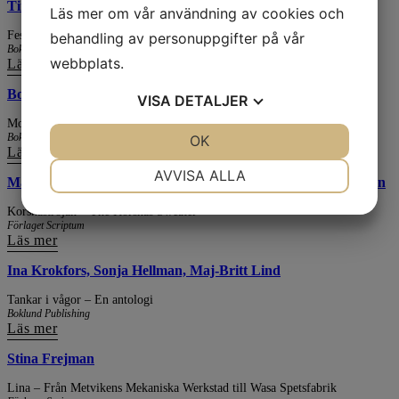
Tim Sonntag & Jonatan Qvisén (red.)
Läs mer om vår användning av cookies och
Festskrift – Ämnesföreningen Stadga r.f. 1996–2026
behandling av personuppgifter på vår
Boklund Publishing
webbplats.
Läs mer
Bo Haglund
VISA
DETALJER
Molnsymfonin
Boklund Publishing
JA
NEJ
OK
JA
NEJ
Läs mer
NÖDVÄNDIG
INSTÄLLNINGAR
AVVISA ALLA
Marketta Luutonen. Anna-Maija Bäckman, Gunnar Bäckman
JA
NEJ
JA
NEJ
Korsnäströjan – The Korsnäs Sweater
Förlaget Scriptum
MARKNADSFÖRING
STATISTIK
Läs mer
Ina Krokfors, Sonja Hellman, Maj-Britt Lind
Tankar i vågor – En antologi
Boklund Publishing
Läs mer
Stina Frejman
Lina – Från Metvikens Mekaniska Werkstad till Wasa Spetsfabrik