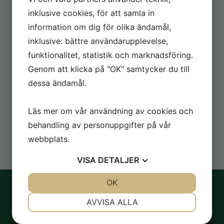
Helsingfors r.f. och utgett Föreningen Brages årssskrift 2019–
inklusive cookies, för att samla in
2025.
information om dig för olika ändamål,
Läs mer om boken
inklusive: bättre användarupplevelse,
ADHD
funktionalitet, statistik och marknadsföring.
Genom att klicka på "OK" samtycker du till
Scriptum har 2025 samarbetat med Österbottens ADHD
förening om utgivningen av den svenska översättningen av
dessa ändamål.
boken Ett fullgott liv med ADHD (Täyttä elämää ADHD:n
kanssa, utgivare Karisto). Bokens redaktör är Essi Jäntti.
Läs mer om vår användning av cookies och
Läs mer om boken
behandling av personuppgifter på vår
webbplats.
VISA
DETALJER
JA
NEJ
OK
JA
NEJ
NÖDVÄNDIG
INSTÄLLNINGAR
AVVISA ALLA
JA
NEJ
JA
NEJ