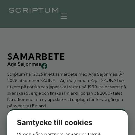
SAMARBETE
Arja Saijonmaa
Scriptum har 2025 inlett samarbete med Arja Saijonmaa. År
2026 utkommer SAUNA – Arja Saijonmaa. Arjas SAUNA bok
utkom på norska och japanska i slutet på 1990-talet samt på
svenska i Sverige och finska i Finland i början på 2000-talet.
Nu utkommer en ny uppdaterad upplaga för första gången
på svenska i Finland.
Läs mer om boken
Samtycke till cookies
Brage
Vi och våra partners använder teknik,
Scriptum har 2025 inlett samarbete med Föreningen Brage i