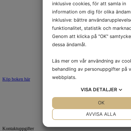
inklusive cookies, för att samla in
information om dig för olika ändam
inklusive: bättre användarupplevels
funktionalitet, statistik och markna
Genom att klicka på "OK" samtycker 
dessa ändamål.
Läs mer om vår användning av coo
behandling av personuppgifter på v
webbplats.
Köp boken här
VISA
DETALJER
JA
NEJ
OK
JA
NE
NÖDVÄNDIG
INSTÄLLNI
AVVISA ALLA
JA
NEJ
JA
NE
Kontaktuppgifter