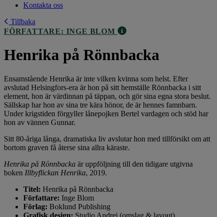
Kontakta oss
Tillbaka
FÖRFATTARE: INGE BLOM
Henrika på Rönnbacka
Ensamstående Henrika är inte vilken kvinna som helst. Efter
avslutad Helsingfors-era är hon på sitt hemställe Rönnbacka i sitt
element, hon är värdinnan på täppan, och gör sina egna stora beslut.
Sällskap har hon av sina tre kära hönor, de är hennes famnbarn.
Under krigstiden förgyller lånepojken Bertel vardagen och stöd har
hon av vännen Gunnar.
Sitt 80-åriga långa, dramatiska liv avslutar hon med tillförsikt om att
bortom graven få återse sina allra käraste.
Henrika på Rönnbacka
är uppföljning till den tidigare utgivna
boken
Illbyflickan Henrika
, 2019.
Titel:
Henrika på Rönnbacka
Författare:
Inge Blom
Förlag:
Boklund Publishing
Grafisk design:
Studio Andrei (omslag & layout)