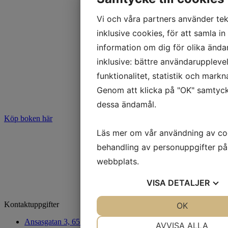
Vi och våra partners använder tek
inklusive cookies, för att samla in
information om dig för olika ända
inklusive: bättre användarupplevel
funktionalitet, statistik och markn
Genom att klicka på "OK" samtycke
dessa ändamål.
Köp boken här
Läs mer om vår användning av co
behandling av personuppgifter på
webbplats.
VISA
DETALJER
Kontaktuppgifter
JA
NEJ
OK
JA
N
NÖDVÄNDIG
INSTÄLL
Ansasgatan 3, 65100 Vasa
AVVISA ALLA