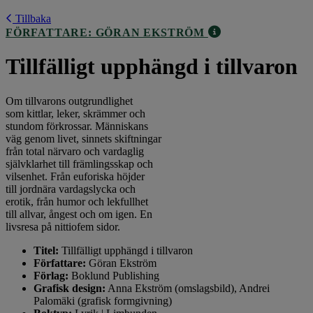
Tillbaka
FÖRFATTARE: GÖRAN EKSTRÖM
Tillfälligt upphängd i tillvaron
Om tillvarons outgrundlighet
som kittlar, leker, skrämmer och
stundom förkrossar. Människans
väg genom livet, sinnets skiftningar
från total närvaro och vardaglig
självklarhet till främlingsskap och
vilsenhet. Från euforiska höjder
till jordnära vardagslycka och
erotik, från humor och lekfullhet
till allvar, ångest och om igen. En
livsresa på nittiofem sidor.
Titel:
Tillfälligt upphängd i tillvaron
Författare:
Göran Ekström
Förlag:
Boklund Publishing
Grafisk design:
Anna Ekström (omslagsbild), Andrei
Palomäki (grafisk formgivning)