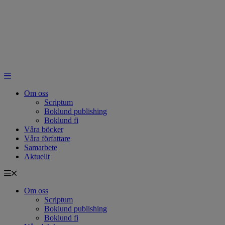
Hoppa
till
innehåll
Om oss
Scriptum
Boklund publishing
Boklund fi
Våra böcker
Våra författare
Samarbete
Aktuellt
Om oss
Scriptum
Boklund publishing
Boklund fi