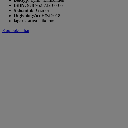
Boktyp:
Lyrik | Limbunden
ISBN:
978-952-7320-00-6
Sidoantal:
95 sidor
Utgivningsår:
Höst 2018
lager status:
Utkommit
Köp boken här