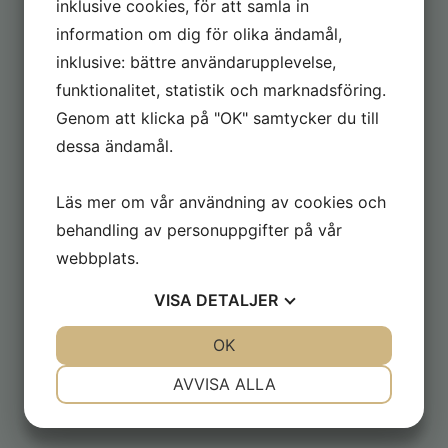
genrer.
Förbindelser
(Förlaget Scriptum, 2025) är hennes
inklusive cookies, för att samla in
första novellsamling.
information om dig för olika ändamål,
Till Lotta Frantz
inklusive: bättre användarupplevelse,
funktionalitet, statistik och marknadsföring.
Genom att klicka på "OK" samtycker du till
SENASTE BÖCKER
dessa ändamål.
Läs mer om vår användning av cookies och
behandling av personuppgifter på vår
webbplats.
VISA
DETALJER
JA
NEJ
OK
JA
NEJ
NÖDVÄNDIG
INSTÄLLNINGAR
AVVISA ALLA
JA
NEJ
JA
NEJ
MARKNADSFÖRING
STATISTIK