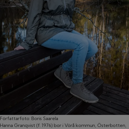
Författarfoto: Boris Saarela
Hanna Granqvist (f. 1976) bor i Vörå kommun, Österbotten,