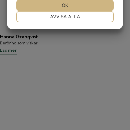
JA
NEJ
OK
JA
NEJ
NÖDVÄNDIG
INSTÄLLNINGAR
AVVISA ALLA
JA
NEJ
JA
NEJ
MARKNADSFÖRING
STATISTIK
Hanna Granqvist
Beröring som viskar
Läs mer