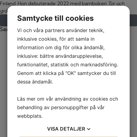
Finland. Hon debuterade 2022 med barnboken
Tor och
gråten
tillsammans med Tanja Aumanen.
Samtycke till cookies
Till Hanna Granqvist
Senaste böcker
Vi och våra partners använder teknik,
inklusive cookies, för att samla in
information om dig för olika ändamål,
inklusive: bättre användarupplevelse,
funktionalitet, statistik och marknadsföring.
Genom att klicka på "OK" samtycker du till
dessa ändamål.
Läs mer om vår användning av cookies och
behandling av personuppgifter på vår
webbplats.
VISA
DETALJER