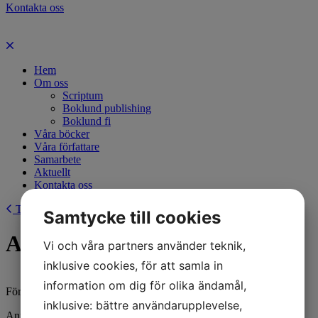
Kontakta oss
Hem
Om oss
Scriptum
Boklund publishing
Boklund fi
Våra böcker
Våra författare
Samarbete
Aktuellt
Kontakta oss
Tillbaka
Samtycke till cookies
Anne Levlin
Vi och våra partners använder teknik,
inklusive cookies, för att samla in
information om dig för olika ändamål,
Författaren: Anne Levlin
inklusive: bättre användarupplevelse,
Anne Levlin (f. 1981) har en bakgrund som klasslärare och