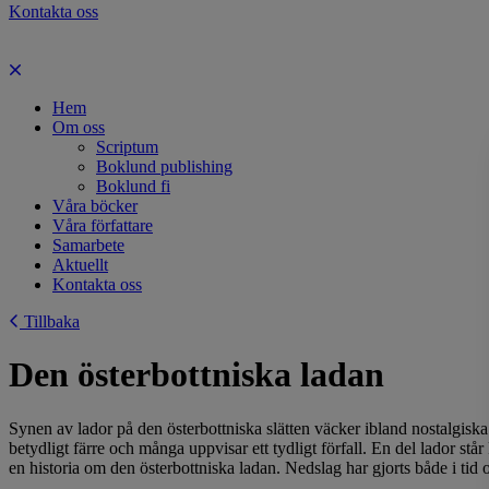
Kontakta oss
Hem
Om oss
Scriptum
Boklund publishing
Boklund fi
Våra böcker
Våra författare
Samarbete
Aktuellt
Kontakta oss
Tillbaka
Den österbottniska ladan
Synen av lador på den österbottniska slätten väcker ibland nostalgis
betydligt färre och många uppvisar ett tydligt förfall. En del lador s
en historia om den österbottniska ladan. Nedslag har gjorts både i tid