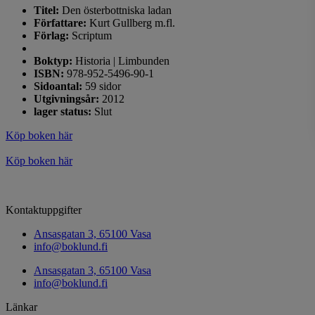
Titel:
Den österbottniska ladan
Författare:
Kurt Gullberg m.fl.
Förlag:
Scriptum
Boktyp:
Historia | Limbunden
ISBN:
978-952-5496-90-1
Sidoantal:
59 sidor
Utgivningsår:
2012
lager status:
Slut
Köp boken här
Köp boken här
Kontaktuppgifter
Ansasgatan 3, 65100 Vasa
info@boklund.fi
Ansasgatan 3, 65100 Vasa
info@boklund.fi
Länkar