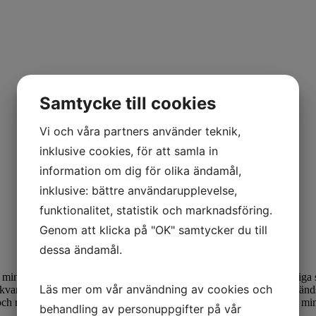
Samtycke till cookies
Vi och våra partners använder teknik,
inklusive cookies, för att samla in
information om dig för olika ändamål,
inklusive: bättre användarupplevelse,
funktionalitet, statistik och marknadsföring.
Genom att klicka på "OK" samtycker du till
dessa ändamål.
ka minnen hos dem som har hunnit uppleva högärgningen under svettiga s
Läs mer om vår användning av cookies och
tår kvar som ett slags fornminne över en svunnen tid, medan andra använ
 och rum. Vi möter även enskilda personer som delar med sig av sina min
behandling av personuppgifter på vår