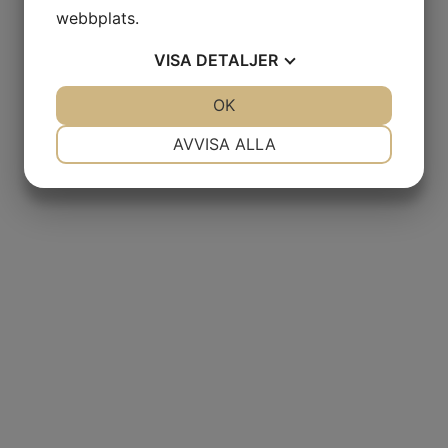
webbplats.
VISA
DETALJER
JA
NEJ
OK
JA
NEJ
NÖDVÄNDIG
INSTÄLLNINGAR
AVVISA ALLA
JA
NEJ
JA
NEJ
MARKNADSFÖRING
STATISTIK