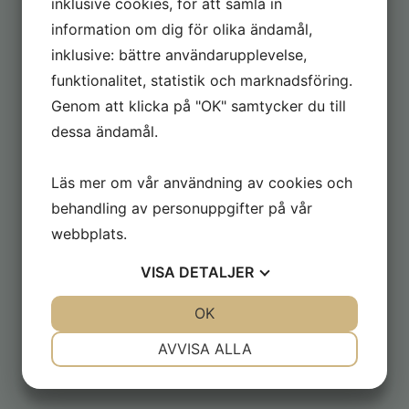
inklusive cookies, för att samla in
Sidoantal:
184 s
information om dig för olika ändamål,
Utgivningsår:
Våren 2026
inklusive: bättre användarupplevelse,
lager status:
Utkommit
funktionalitet, statistik och marknadsföring.
Genom att klicka på "OK" samtycker du till
dessa ändamål.
Läs mer om vår användning av cookies och
behandling av personuppgifter på vår
webbplats.
VISA
DETALJER
JA
NEJ
OK
JA
NEJ
NÖDVÄNDIG
INSTÄLLNINGAR
AVVISA ALLA
JA
NEJ
JA
NEJ
MARKNADSFÖRING
STATISTIK