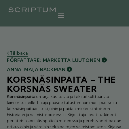
Tillbaka
FÖRFATTARE: MARKETTA LUUTONEN
ANNA-MAIJA BÄCKMAN
KORSNÄSINPAITA – THE
KORSNÄS SWEATER
Korsnäsinpaita
on kirja käsi töistä ja tekstiilikulttuurista
kiinnos tu neille. Lukija pääsee tutustumaan moni puolisesti
korsnäsinpaitaan, teki jöihin ja paidan mielenkiintoiseen
historiaan ja valmistusprosessiin. Kirjoit tajat ovat tutkineet
perinteisiä korsnäsinpaitoja museoissa ja perehtyneet paidan
eri kuvioihin ja väreihin sekä paitojen valmistamiseen. Kirjassa