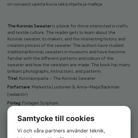
on runsaasti upeita kuvia sekä ohjeita ja malleja.
The Korsnäs Sweater
is a book for those interested in crafts
and textile culture. The reader gets to learn about the
Korsnäs sweater, its makers, and the interesting history and
creation process of the sweater. The authors have studied
traditional Korsnäs sweaters in museums and have become
familiar with the different patterns and colours of the
sweater and how the sweaters are made. The book has many
brilliant photographs, instructions, and patterns.
Titel:
Korsnäsinpaita – The Korsnäs Sweater
Författare:
Marketta Luutonen & Anna-Maija Bäckman
(redaktör)
Förlag:
Förlaget Scriptum
Grafisk design:
Gunnar Bäckman (omslagsbilder &
Samtycke till cookies
fotografier)
Boktyp:
Hantverk | Häftad
Vi och våra partners använder teknik,
ISBN:
978-952-7523-50-6