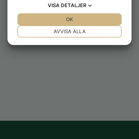
VISA
DETALJER
JA
NEJ
OK
JA
NEJ
NÖDVÄNDIG
INSTÄLLNINGAR
AVVISA ALLA
JA
NEJ
JA
NEJ
MARKNADSFÖRING
STATISTIK