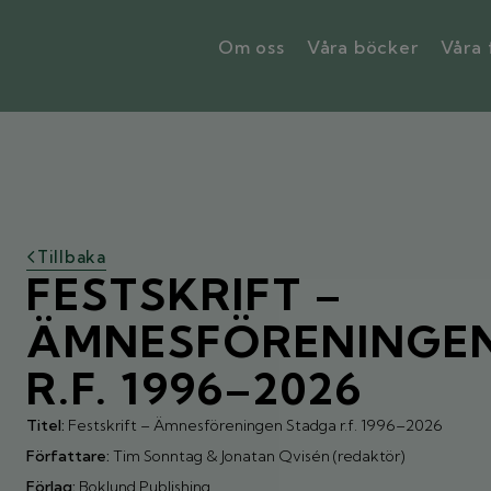
Om oss
Våra böcker
Våra 
Tillbaka
FESTSKRIFT –
ÄMNESFÖRENINGE
R.F. 1996–2026
Titel:
Festskrift – Ämnesföreningen Stadga r.f. 1996–2026
Författare:
Tim Sonntag & Jonatan Qvisén (redaktör)
Förlag:
Boklund Publishing