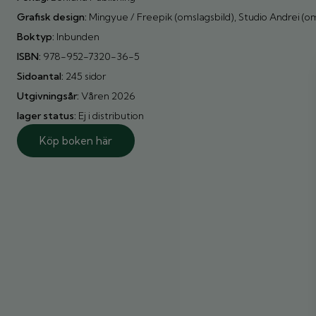
Grafisk design:
Mingyue / Freepik (omslagsbild), Studio Andrei (o
Boktyp:
Inbunden
ISBN:
978-952-7320-36-5
Sidoantal:
245 sidor
Utgivningsår:
Våren 2026
lager status:
Ej i distribution
Köp boken här