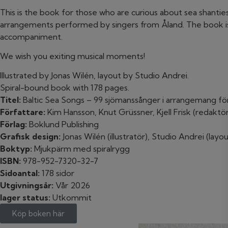
This is the book for those who are curious about sea shantie
arrangements performed by singers from Åland. The book is i
accompaniment.
We wish you exiting musical moments!
Illustrated by Jonas Wilén, layout by Studio Andrei.
Spiral-bound book with 178 pages.
Titel:
Baltic Sea Songs – 99 sjömanssånger i arrangemang för
Författare:
Kim Hansson, Knut Grüssner, Kjell Frisk (redaktör
Förlag:
Boklund Publishing
Grafisk design:
Jonas Wilén (illustratör), Studio Andrei (layou
Boktyp:
Mjukpärm med spiralrygg
ISBN:
978-952-7320-32-7
Sidoantal:
178 sidor
Utgivningsår:
Vår 2026
lager status:
Utkommit
Köp boken här