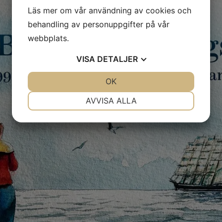
Läs mer om vår användning av cookies och
behandling av personuppgifter på vår
webbplats.
VISA
DETALJER
JA
NEJ
OK
JA
NEJ
NÖDVÄNDIG
INSTÄLLNINGAR
AVVISA ALLA
JA
NEJ
JA
NEJ
MARKNADSFÖRING
STATISTIK