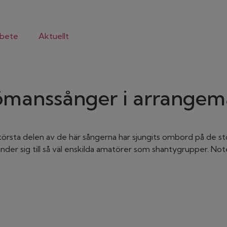
bete
Aktuellt
jömanssånger i arrangem
törsta delen av de här sångerna har sjungits ombord på de s
der sig till så väl enskilda amatörer som shantygrupper. No