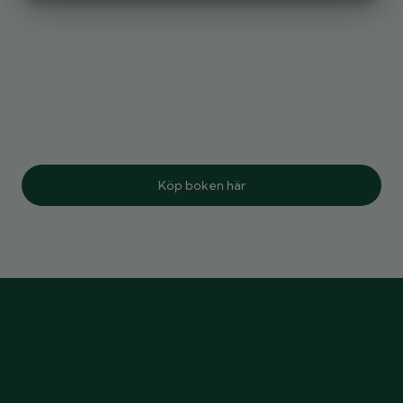
MARKNADSFÖRING
STATISTIK
Köp boken här