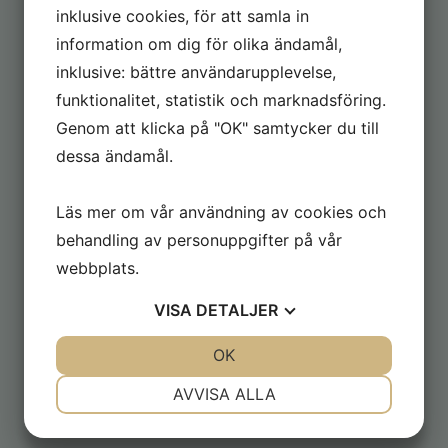
Utgivningsår:
Höst 2023
inklusive cookies, för att samla in
lager status:
Utkommit
information om dig för olika ändamål,
inklusive: bättre användarupplevelse,
funktionalitet, statistik och marknadsföring.
Genom att klicka på "OK" samtycker du till
dessa ändamål.
Läs mer om vår användning av cookies och
behandling av personuppgifter på vår
webbplats.
VISA
DETALJER
JA
NEJ
OK
JA
NEJ
NÖDVÄNDIG
INSTÄLLNINGAR
AVVISA ALLA
JA
NEJ
JA
NEJ