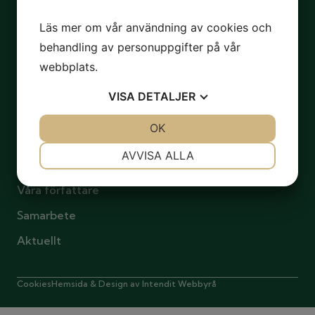
Läs mer om vår användning av cookies och
behandling av personuppgifter på vår
webbplats.
Kontaktuppgifter
Ansasgatan 3, 65100 Vasa
VISA
DETALJER
info@boklund.fi
Länkar
JA
NEJ
OK
JA
NEJ
Om oss
NÖDVÄNDIG
INSTÄLLNINGAR
AVVISA ALLA
Våra böcker
JA
NEJ
JA
NEJ
Våra författare
MARKNADSFÖRING
STATISTIK
Samarbete
Aktuellt
Cookies
Hemsida & Design av Intendit Webbyrå